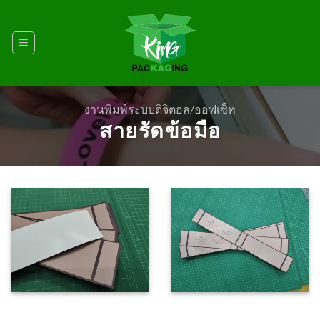
Skip
to
content
งานพิมพ์ระบบดิจิตอล/ออฟเซ็ท
สายรัดข้อมือ